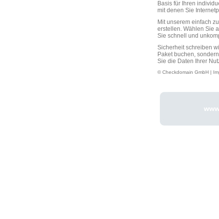
Basis für Ihren individ
mit denen Sie Interne
Mit unserem einfach 
erstellen. Wählen Sie 
Sie schnell und unkompli
Sicherheit schreiben w
Paket buchen, sondern
Sie die Daten Ihrer Nut
© Checkdomain GmbH |
Im
www