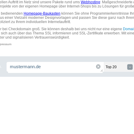
uellen Auftritt im Netz sind unsere Pakete rund ums
Webhosting
: Maßgeschneiderte A
tprojekte von der eigenen Homepage über Internet-Shops bis zu Lösungen für gr
zu bedienenden
Homepage-Baukasten
können Sie ohne Programmierkenntnisse Ihre
aus einer Vielzahl moderner Designvorlagen und passen Sie diese ganz nach Ihre
ziert zu Ihrem individuellen Internetauftritt.
ir bei Checkdomain groß. Sie können deshalb bei uns nicht nur eine eigene
Domai
 sich auch über das Thema SSL informieren und SSL-Zertifikate erwerben. Mit ein
zer und signalisieren Vertrauenswürdigkeit.
pressum
.
Top 20